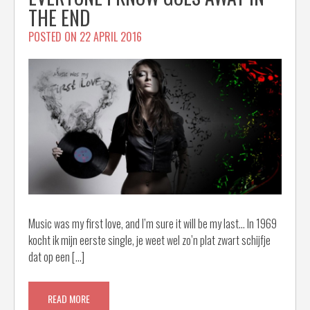
THE END
POSTED ON
22 APRIL 2016
Music was my first love, and I’m sure it will be my last… In 1969
kocht ik mijn eerste single, je weet wel zo’n plat zwart schijfje
dat op een […]
READ MORE