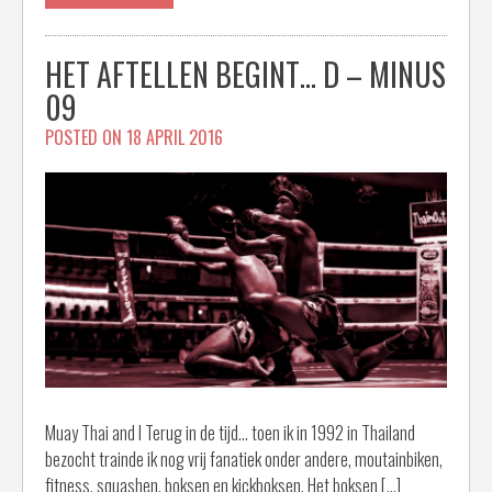
HET AFTELLEN BEGINT… D – MINUS
09
POSTED ON
18 APRIL 2016
Muay Thai and I Terug in de tijd… toen ik in 1992 in Thailand
bezocht trainde ik nog vrij fanatiek onder andere, moutainbiken,
fitness, squashen, boksen en kickboksen. Het boksen […]