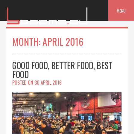
Skip
to
MENU
content
MONTH:
APRIL 2016
GOOD FOOD, BETTER FOOD, BEST
FOOD
POSTED ON
30 APRIL 2016