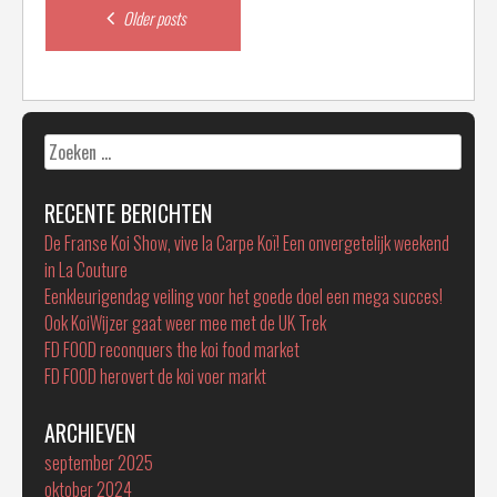
Posts
Older posts
navigation
Zoeken
naar:
RECENTE BERICHTEN
De Franse Koi Show, vive la Carpe Koï! Een onvergetelijk weekend
in La Couture
Eenkleurigendag veiling voor het goede doel een mega succes!
Ook KoiWijzer gaat weer mee met de UK Trek
FD FOOD reconquers the koi food market
FD FOOD herovert de koi voer markt
ARCHIEVEN
september 2025
oktober 2024