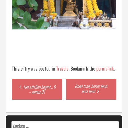
This entry was posted in
Travels
. Bookmark the
permalink
.
Post
Good food, better food,
Het aftellen begint… D
best food
– minus 01
navigation
Zoeken