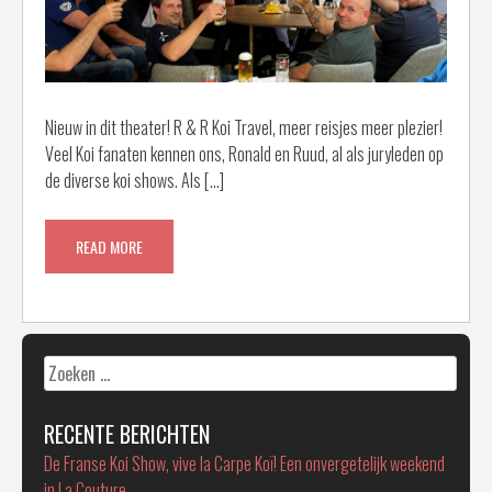
Nieuw in dit theater! R & R Koi Travel, meer reisjes meer plezier!
Veel Koi fanaten kennen ons, Ronald en Ruud, al als juryleden op
de diverse koi shows. Als […]
READ MORE
Zoeken
naar:
RECENTE BERICHTEN
De Franse Koi Show, vive la Carpe Koï! Een onvergetelijk weekend
in La Couture