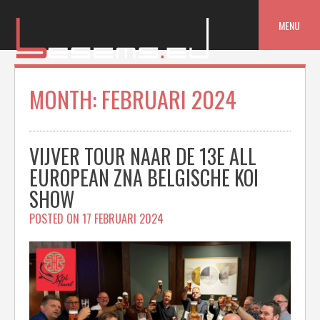
Skip
to
MENU
content
MONTH:
FEBRUARI 2024
VIJVER TOUR NAAR DE 13E ALL
EUROPEAN ZNA BELGISCHE KOI
SHOW
POSTED ON
17 FEBRUARI 2024