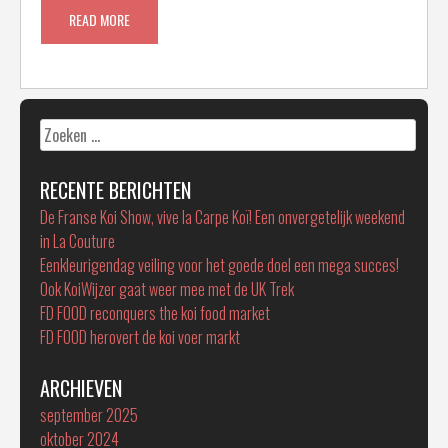
READ MORE
Zoeken
naar:
RECENTE BERICHTEN
De Franse Koi Show, vive la Carpe Koï! Een onvergetelijk weekend
in La Couture
Eenkleurigendag veiling voor het goede doel een mega succes!
Ook KoiWijzer gaat weer mee met de UK Trek
FD FOOD reconquers the koi food market
FD FOOD herovert de koi voer markt
ARCHIEVEN
september 2025
oktober 2024