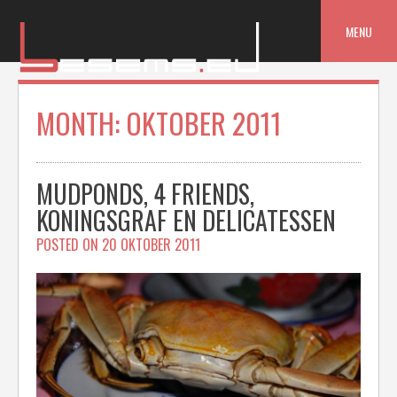
Skip
to
MENU
content
MONTH:
OKTOBER 2011
MUDPONDS, 4 FRIENDS,
KONINGSGRAF EN DELICATESSEN
POSTED ON
20 OKTOBER 2011