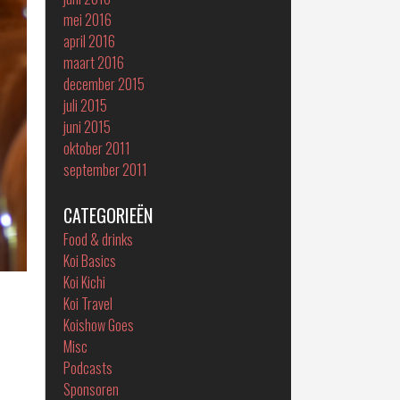
mei 2016
april 2016
maart 2016
december 2015
juli 2015
juni 2015
oktober 2011
september 2011
CATEGORIEËN
Food & drinks
Koi Basics
Koi Kichi
Koi Travel
Koishow Goes
Misc
Podcasts
Sponsoren