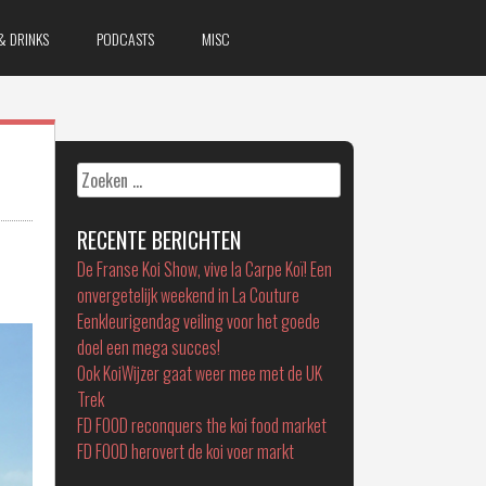
& DRINKS
PODCASTS
MISC
Zoeken
naar:
RECENTE BERICHTEN
De Franse Koi Show, vive la Carpe Koï! Een
onvergetelijk weekend in La Couture
Eenkleurigendag veiling voor het goede
doel een mega succes!
Ook KoiWijzer gaat weer mee met de UK
Trek
FD FOOD reconquers the koi food market
FD FOOD herovert de koi voer markt