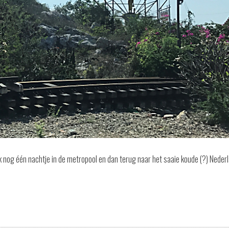
 nog één nachtje in de metropool en dan terug naar het saaie koude (?) Nederl