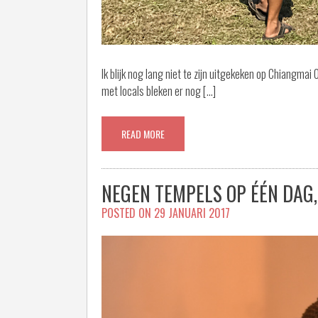
Ik blijk nog lang niet te zijn uitgekeken op Chiangma
met locals bleken er nog […]
READ MORE
NEGEN TEMPELS OP ÉÉN DAG,
POSTED ON
29 JANUARI 2017