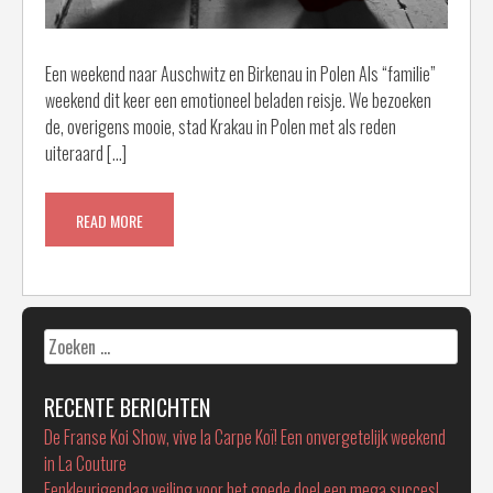
Een weekend naar Auschwitz en Birkenau in Polen Als “familie”
weekend dit keer een emotioneel beladen reisje. We bezoeken
de, overigens mooie, stad Krakau in Polen met als reden
uiteraard […]
READ MORE
Zoeken
naar:
RECENTE BERICHTEN
De Franse Koi Show, vive la Carpe Koï! Een onvergetelijk weekend
in La Couture
Eenkleurigendag veiling voor het goede doel een mega succes!