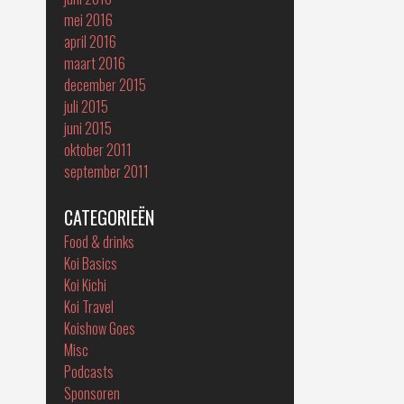
mei 2016
april 2016
maart 2016
december 2015
juli 2015
juni 2015
oktober 2011
september 2011
CATEGORIEËN
Food & drinks
Koi Basics
Koi Kichi
Koi Travel
Koishow Goes
Misc
Podcasts
Sponsoren