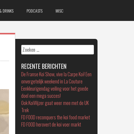
& DRINKS
PODCASTS
MISC
Zoeken
naar:
RECENTE BERICHTEN
De Franse Koi Show, vive la Carpe Koï! Een
onvergetelijk weekend in La Couture
Eenkleurigendag veiling voor het goede
doel een mega succes!
Ook KoiWijzer gaat weer mee met de UK
Trek
FD FOOD reconquers the koi food market
FD FOOD herovert de koi voer markt