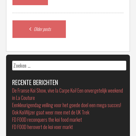
Posts
Older posts
navigation
Zoeken
naar:
RECENTE BERICHTEN
De Franse Koi Show, vive la Carpe Koï! Een onvergetelijk weekend
in La Couture
Eenkleurigendag veiling voor het goede doel een mega succes!
Ook KoiWijzer gaat weer mee met de UK Trek
FD FOOD reconquers the koi food market
FD FOOD herovert de koi voer markt