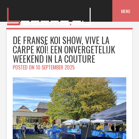
Skip
to
MENU
content
DE FRANSE KOI SHOW, VIVE LA
CARPE KOÏ! EEN ONVERGETELIJK
WEEKEND IN LA COUTURE
POSTED ON
10 SEPTEMBER 2025