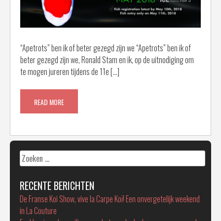
“Apetrots” ben ik of beter gezegd zijn we “Apetrots” ben ik of
beter gezegd zijn we, Ronald Stam en ik, op de uitnodiging om
te mogen jureren tijdens de 11e […]
READ MORE
Zoeken
naar:
RECENTE BERICHTEN
De Franse Koi Show, vive la Carpe Koï! Een onvergetelijk weekend
in La Couture