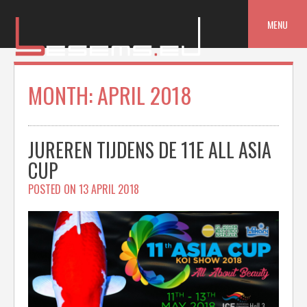
Skip
to
MENU
content
MONTH:
APRIL 2018
JUREREN TIJDENS DE 11E ALL ASIA
CUP
POSTED ON
13 APRIL 2018