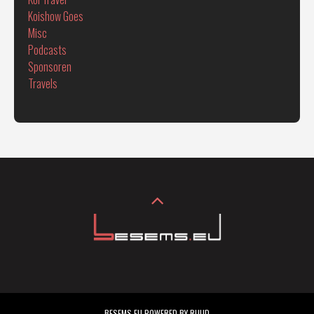
Koishow Goes
Misc
Podcasts
Sponsoren
Travels
BESEMS.EU POWERED BY RUUD