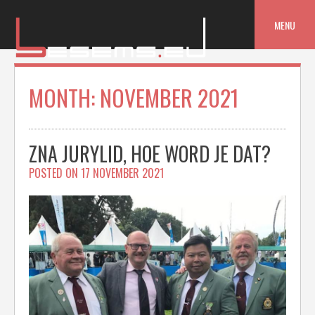
Skip
to
MENU
content
MONTH:
NOVEMBER 2021
ZNA JURYLID, HOE WORD JE DAT?
POSTED ON
17 NOVEMBER 2021