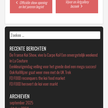
Post
Vijver en Artgallery
Officiële show opening
bezoek
en het jureren begint
navigation
Zoeken
naar:
RECENTE BERICHTEN
De Franse Koi Show, vive la Carpe Koï! Een onvergetelijk weekend
in La Couture
Eenkleurigendag veiling voor het goede doel een mega succes!
Ook KoiWijzer gaat weer mee met de UK Trek
FD FOOD reconquers the koi food market
FD FOOD herovert de koi voer markt
ARCHIEVEN
september 2025