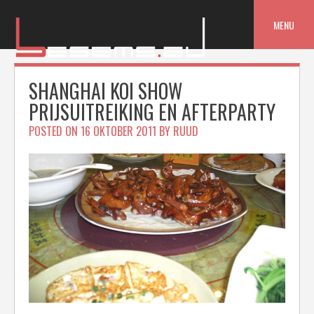
Skip
to
MENU
content
SHANGHAI KOI SHOW
PRIJSUITREIKING EN AFTERPARTY
POSTED ON
16 OKTOBER 2011
BY
RUUD