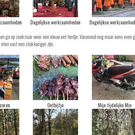
rkzaamheden
Dagelijkse werkzaamheden
Dagelijkse werkzaamhe
tel en ga op zoek naar weer een nieuw eet tentje. Vanavond nog maar eens even 
 eten vast een stuk kariger zijn.
scoren
Ontbijtje
Mijn tijdelijke Mio