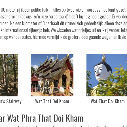
00 meter rij ik een politie fuik in, alles op twee wielen wordt aan de kant gezet. 
gent mijn rijbewijs, zo’n roze “creditcard” heeft hij nog nooit gezien. Er worde
jden. Na een kilometer of 3 herhaalt dit ritueel zich gedeeltelijk, alleen deze a
n internationaal rijbewijs heb. We wisselen wat briefjes uit en ik rij verder. Iet
Tom op wandelroutes, hiermee vermijd ik de grotere doorgaande wegen en ik zie
n’s Stairway
Wat That Doi Kham
Wat That Doi Kham
aar Wat Phra That Doi Kham