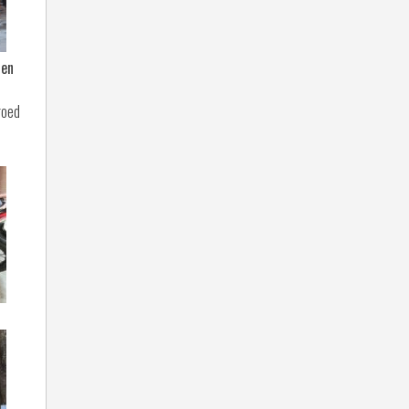
den
goed