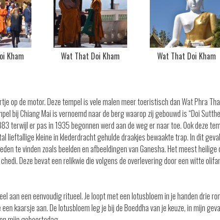
oi Kham
Wat That Doi Kham
Wat That Doi Kham
rtje op de motor. Deze tempel is vele malen meer toeristisch dan Wat Phra Tha
el bij Chiang Mai is vernoemd naar de berg waarop zij gebouwd is “Doi Sutthe
383 terwijl er pas in 1935 begonnen werd aan de weg er naar toe. Ook deze te
l lieftallige kleine in klederdracht gehulde draakjes bewaakte trap. In dit geva
loeden te vinden zoals beelden en afbeeldingen van Ganesha. Het meest heilige 
hedi. Deze bevat een relikwie die volgens de overlevering door een witte olifa
el aan een eenvoudig ritueel. Je loopt met een lotusbloem in je handen drie ro
 een kaarsje aan. De lotusbloem leg je bij de Boeddha van je keuze, in mijn gev
en mijn geboortedag.