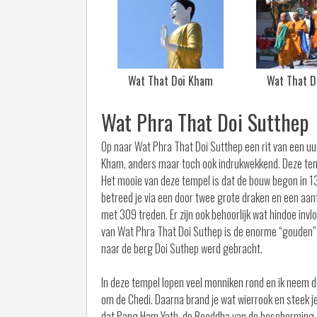
Wat That Doi Kham
Wat That D
Wat Phra That Doi Sutthep
Op naar Wat Phra That Doi Sutthep een rit van een uu
Kham, anders maar toch ook indrukwekkend. Deze temp
Het mooie van deze tempel is dat de bouw begon in 1
betreed je via een door twee grote draken en een aanta
met 309 treden. Er zijn ook behoorlijk wat hindoe inv
van Wat Phra That Doi Suthep is de enorme “gouden” c
naar de berg Doi Suthep werd gebracht.
In deze tempel lopen veel monniken rond en ik neem de
om de Chedi. Daarna brand je wat wierrook en steek je
dat Pang Ham Yath, de Boeddha van de bescherming 