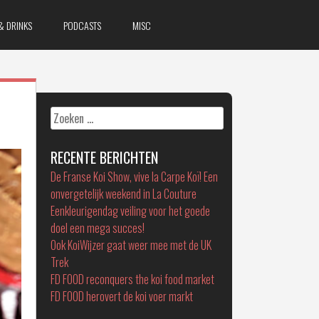
& DRINKS
PODCASTS
MISC
Zoeken
naar:
RECENTE BERICHTEN
De Franse Koi Show, vive la Carpe Koï! Een
onvergetelijk weekend in La Couture
Eenkleurigendag veiling voor het goede
doel een mega succes!
Ook KoiWijzer gaat weer mee met de UK
Trek
FD FOOD reconquers the koi food market
FD FOOD herovert de koi voer markt