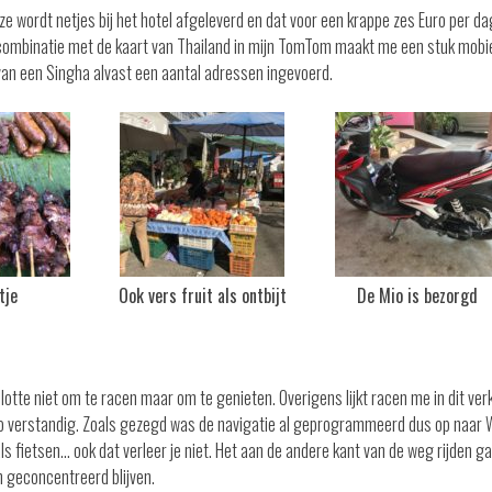
e wordt netjes bij het hotel afgeleverd en dat voor een krappe zes Euro per da
in combinatie met de kaart van Thailand in mijn TomTom maakt me een stuk mobi
 van een Singha alvast een aantal adressen ingevoerd.
tje
Ook vers fruit als ontbijt
De Mio is bezorgd
slotte niet om te racen maar om te genieten. Overigens lijkt racen me in dit ver
zo verstandig. Zoals gezegd was de navigatie al geprogrammeerd dus op naar 
ls fietsen… ook dat verleer je niet. Het aan de andere kant van de weg rijden g
n geconcentreerd blijven.