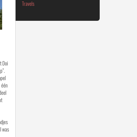
Travels
t Doi
p”.
mpel
l één
deel
nt
ndjes
al was