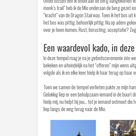
Ondertussen ben ik onderaan de berg aangekomen waa
monk’s trail” heb ik de Mio onderaan de berg gezet e
“kracht” van de Dragon Stairway. Toen ik het bos uit 
het bos was pittig, behoorlijk pittig. Na op adem geko
over je heen komen. Rust, berusting, acceptatie? Zeg
Een waardevol kado, in dez
In deze tempel mag je na je gebedsceremonie één wen
bekeken en uiteindelijk na het “offeren” mijn wens u
volgde als ik en elke keer hielp ik haar terug op haar
Toen we samen de tempel verlieten pakte ze mijn hand,
Gelukkig liep er een behulpzaam iemand in de buurt die
hielp mij, nu helpt hij jou… tot je iemand ontmoet die
liep langs de weg terug naar de Mio.