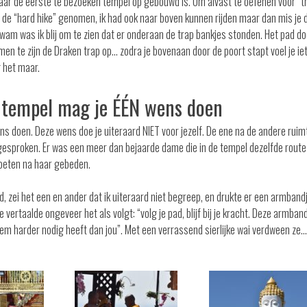
r de eerste te bezoeken tempel op gebouwd is. Om alvast te oefenen voor “t
n de “hard hike” genomen, ik had ook naar boven kunnen rijden maar dan mis je 
kwam was ik blij om te zien dat er onderaan de trap bankjes stonden. Het pad do
men te zijn de Draken trap op… zodra je bovenaan door de poort stapt voel je ie
 het maar.
e tempel mag je ÉÉN wens doen
s doen. Deze wens doe je uiteraard NIET voor jezelf. De ene na de andere ruim
itgesproken. Er was een meer dan bejaarde dame die in de tempel dezelfde route
 voeten na haar gebeden.
 zei het een en ander dat ik uiteraard niet begreep, en drukte er een armbandj
 vertaalde ongeveer het als volgt: “volg je pad, blijf bij je kracht. Deze armban
 hem harder nodig heeft dan jou”. Met een verrassend sierlijke wai verdween ze…