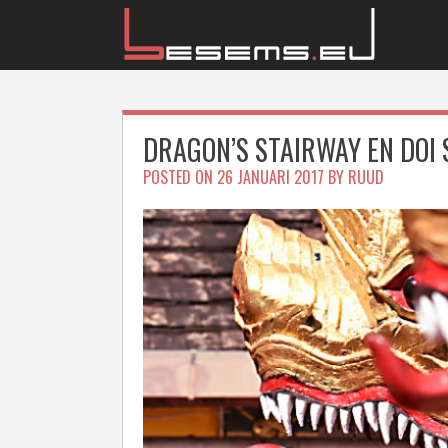
Skip
to
content
DRAGON’S STAIRWAY EN DOI
POSTED ON
26 JANUARI 2017
BY
RUUD