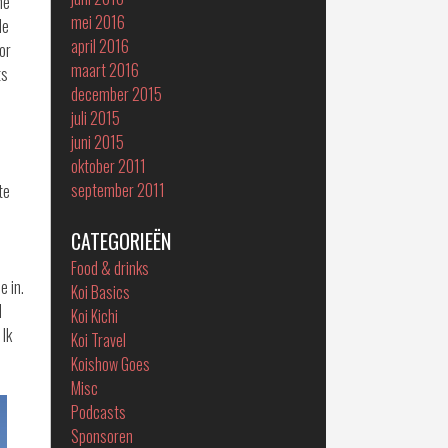
he
mei 2016
de
april 2016
or
maart 2016
ts
december 2015
juli 2015
juni 2015
oktober 2011
september 2011
te
CATEGORIEËN
Food & drinks
e in.
Koi Basics
d
Koi Kichi
 Ik
Koi Travel
Koishow Goes
Misc
Podcasts
Sponsoren