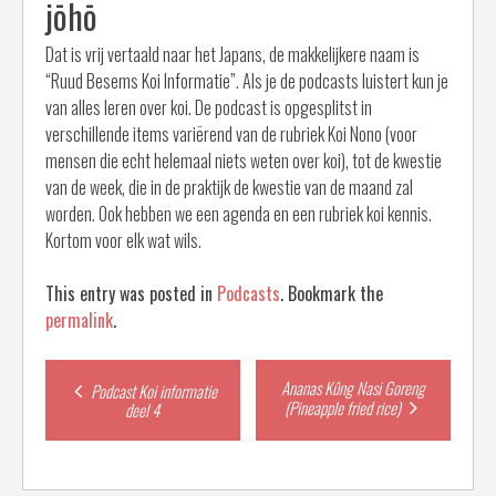
jōhō
Dat is vrij vertaald naar het Japans, de makkelijkere naam is
“Ruud Besems Koi Informatie”. Als je de podcasts luistert kun je
van alles leren over koi. De podcast is opgesplitst in
verschillende items variërend van de rubriek Koi Nono (voor
mensen die echt helemaal niets weten over koi), tot de kwestie
van de week, die in de praktijk de kwestie van de maand zal
worden. Ook hebben we een agenda en een rubriek koi kennis.
Kortom voor elk wat wils.
This entry was posted in
Podcasts
. Bookmark the
permalink
.
Post
Ananas Kûng Nasi Goreng
Podcast Koi informatie
(Pineapple fried rice)
deel 4
navigation