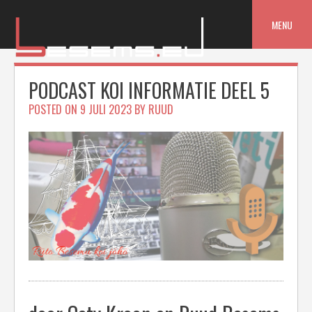
Skip
to
MENU
content
PODCAST KOI INFORMATIE DEEL 5
POSTED ON
9 JULI 2023
BY
RUUD