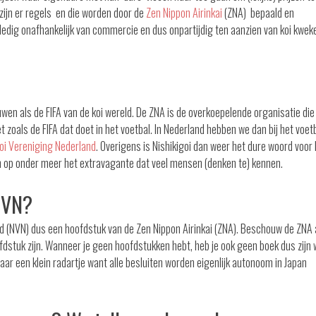
 zijn er regels en die worden door de
Zen Nippon Airinkai
(ZNA) bepaald en
lledig onafhankelijk van commercie en dus onpartijdig ten aanzien van koi kwek
wen als de FIFA van de koi wereld. De ZNA is de overkoepelende organisatie die
 zoals de FIFA dat doet in het voetbal. In Nederland hebben we dan bij het voet
goi Vereniging Nederland
. Overigens is Nishikigoi dan weer het dure woord voor 
 in op onder meer het extravagante dat veel mensen (denken te) kennen.
NVN?
nd (NVN) dus een hoofdstuk van de Zen Nippon Airinkai (ZNA). Beschouw de ZNA 
ofdstuk zijn. Wanneer je geen hoofdstukken hebt, heb je ook geen boek dus zijn w
e maar een klein radartje want alle besluiten worden eigenlijk autonoom in Japan