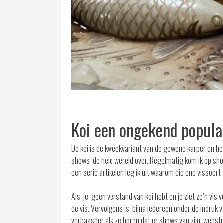
Koi een ongekend populai
De koi is de kweekvariant van de gewone karper en het 
shows de hele wereld over. Regelmatig kom ik op show
een serie artikelen leg ik uit waarom die ene vissoort
Als je geen verstand van koi hebt en je ziet zo’n vis 
de vis. Vervolgens is bijna iedereen onder de indruk 
verbaasder als ze horen dat er shows van zijn: wedstr