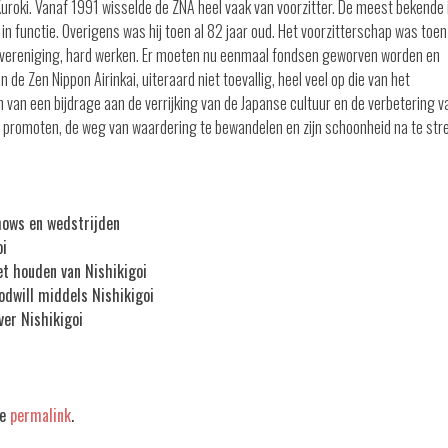
Kuroki. Vanaf 1991 wisselde de ZNA heel vaak van voorzitter. De meest bekende 
in functie. Overigens was hij toen al 82 jaar oud. Het voorzitterschap was toe
ke vereniging, hard werken. Er moeten nu eenmaal fondsen geworven worden en
n de Zen Nippon Airinkai, uiteraard niet toevallig, heel veel op die van het
en van een bijdrage aan de verrijking van de Japanse cultuur en de verbetering v
e promoten, de weg van waardering te bewandelen en zijn schoonheid na te str
hows en wedstrijden
oi
et houden van Nishikigoi
odwill middels Nishikigoi
ver Nishikigoi
he
permalink
.