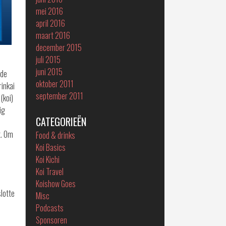
mei 2016
april 2016
maart 2016
december 2015
juli 2015
juni 2015
rde
oktober 2011
rinkai
september 2011
(koi)
ig
CATEGORIEËN
t. Om
Food & drinks
Koi Basics
Koi Kichi
Koi Travel
Koishow Goes
lotte
Misc
Podcasts
Sponsoren