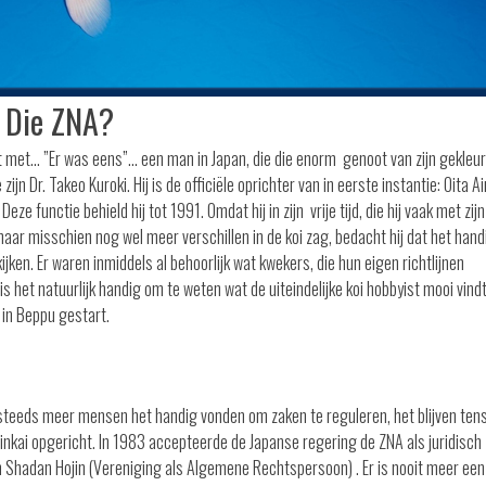
? Die ZNA?
het met… ”Er was eens”… een man in Japan, die die enorm genoot van zijn gekleu
n Dr. Takeo Kuroki. Hij is de officiële oprichter van in eerste instantie: Oita Ai
ze functie behield hij tot 1991. Omdat hij in zijn vrije tijd, die hij vaak met zijn 
ar misschien nog wel meer verschillen in de koi zag, bedacht hij dat het hand
ijken. Er waren inmiddels al behoorlijk wat kwekers, die hun eigen richtlijnen
 het natuurlijk handig om te weten wat de uiteindelijke koi hobbyist mooi vind
 in Beppu gestart.
steeds meer mensen het handig vonden om zaken te reguleren, het blijven tens
inkai opgericht. In 1983 accepteerde de Japanse regering de ZNA als juridisch
n Shadan Hojin (Vereniging als Algemene Rechtspersoon) . Er is nooit meer een