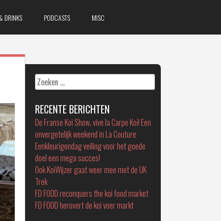
& DRINKS
PODCASTS
MISC
Zoeken
naar:
RECENTE BERICHTEN
De Franse Koi Show, vive la Carpe Koï! Een
onvergetelijk weekend in La Couture
Eenkleurigendag veiling voor het goede
doel een mega succes!
Ook KoiWijzer gaat weer mee met de UK
Trek
FD FOOD reconquers the koi food market
FD FOOD herovert de koi voer markt