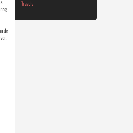
is
Travels
n nog
an de
even.