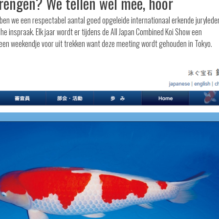
brengen? We tellen wel mee, hoor
hebben we een respectabel aantal goed opgeleide internationaal erkende jurylede
e inspraak. Elk jaar wordt er tijdens de All Japan Combined Koi Show een
 een weekendje voor uit trekken want deze meeting wordt gehouden in Tokyo.