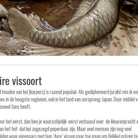
re vissoort
houden van koi (karpers) is razend populair. Als gediplomeerd jurylid reis ik vo
s in de hoogste regionen, ook in het land van oorsprong: Japan. Door middel 
 zoveel fans heeft.
voor het eerst, dan ben je waarschijnlijk eerst verbaasd over de kleurenpracht 
van het feit dat koi zogezegd peperduur zijn. Maar veel mensen zijn nog veel
ijden waar eigenaars met hun ‘dure’ vissen naar toe gaan om (lelijke) prijzen te