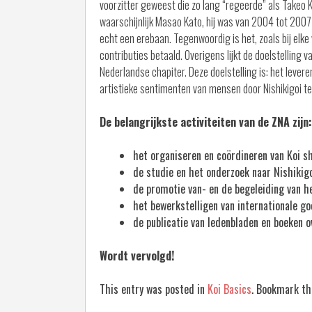
voorzitter geweest die zo lang “regeerde” als Takeo 
waarschijnlijk Masao Kato, hij was van 2004 tot 2007 
echt een erebaan. Tegenwoordig is het, zoals bij el
contributies betaald. Overigens lijkt de doelstelling va
Nederlandse chapiter. Deze doelstelling is: het lever
artistieke sentimenten van mensen door Nishikigoi t
De belangrijkste activiteiten van de ZNA zijn:
het organiseren en coördineren van Koi s
de studie en het onderzoek naar Nishikig
de promotie van- en de begeleiding van h
het bewerkstelligen van internationale go
de publicatie van ledenbladen en boeken o
Wordt vervolgd!
This entry was posted in
Koi Basics
. Bookmark t