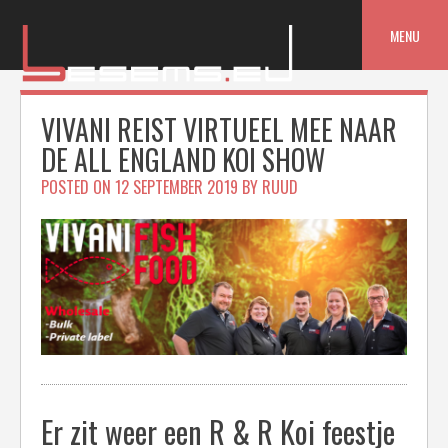
Skip
to
MENU
content
VIVANI REIST VIRTUEEL MEE NAAR
DE ALL ENGLAND KOI SHOW
POSTED ON
12 SEPTEMBER 2019
BY
RUUD
Er zit weer een R & R Koi feestje