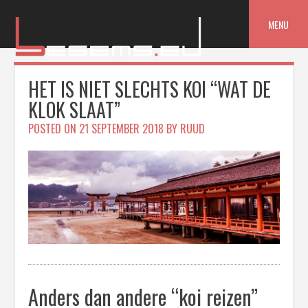
Skip
to
MENU
content
HET IS NIET SLECHTS KOI “WAT DE
KLOK SLAAT”
POSTED ON
21 SEPTEMBER 2018
BY
RUUD
Anders dan andere “koi reizen”