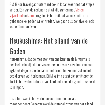
R & R Koi Travel gaat uiteraard ook in Japan weer net dat stapje
verder. Eén van de redenen dat wij dit samen met
Vis en
Vijverland
en
Izumo
regelen is het feit dat we ook buiten de
gebaande koi paden willen treden. We gaan dus behalve koi ook
wat cultuur snuiven.
Itsukushima: Het eiland van de
Goden
Itsukushima, dat de meesten van ons kennen als Miyajima is
een klein eilandje dat ongeveer een uur van Hiroshima vandaan
ligt. Ook degene die de naam niet direct herkennen zullen het
beeld ervan wel herkennen. Bij Miyajima staat die schitterende
Torii in het water, foto’s ervan kent iedereen die geïnteresseerd
is in Japan.
Deze torii was in het verleden echt functioneel als
toegangspoort. Vroeger werd de (tempel)grond van het eiland