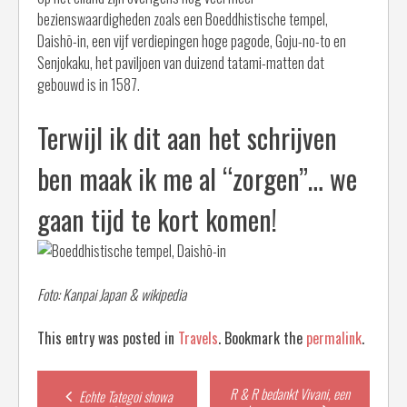
bezienswaardigheden zoals een Boeddhistische tempel,
Daishō-in, een vijf verdiepingen hoge pagode, Goju-no-to en
Senjokaku, het paviljoen van duizend tatami-matten dat
gebouwd is in 1587.
Terwijl ik dit aan het schrijven
ben maak ik me al “zorgen”… we
gaan tijd te kort komen!
Foto: Kanpai Japan & wikipedia
This entry was posted in
Travels
. Bookmark the
permalink
.
Post
R & R bedankt Vivani, een
Echte Tategoi showa