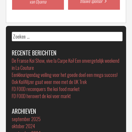
trouwe sponsor
van Oyama
navigation
Zoeken
naar:
RECENTE BERICHTEN
De Franse Koi Show, vive la Carpe Koï! Een onvergetelijk weekend
in La Couture
Eenkleurigendag veiling voor het goede doel een mega succes!
Ook KoiWijzer gaat weer mee met de UK Trek
FD FOOD reconquers the koi food market
FD FOOD herovert de koi voer markt
ARCHIEVEN
september 2025
oktober 2024