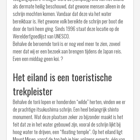
als dermate heilig beschouwd, dat gewone mensen alleen in de
schrijn mochten komen. Vandaar dat deze via het water
bereikbaar is. Het gewone volk bereikte de schrijn per boot die
door de torii heen ging. Sinds 1996 staat deze locatie op de
Werelderfgoedlijst van UNESCO.
Behalve de beroemde torii is er nog veel meer te zien, zoveel
meer dat wij er een bezoek aan brengen tijdens de Japan reis.
Even een middag geen koi. ?
Het eiland is een toeristische
trekpleister
Behalve de torii lopen er honderden “wilde” herten, vinden we er
de prachtige itsukushima schrijn. Een heel belangrijk shinto
monument. Wat deze plaatsen zeker zo bijzonder maakt is het
feit dat ze in het water gebouwd zijn, vooral de schrijn lijkt bij
hoog water te drijven, een “floating temple”. Op het eiland ligt
Mount Misen, vanaf de top heb je hier, volgens experts, één van