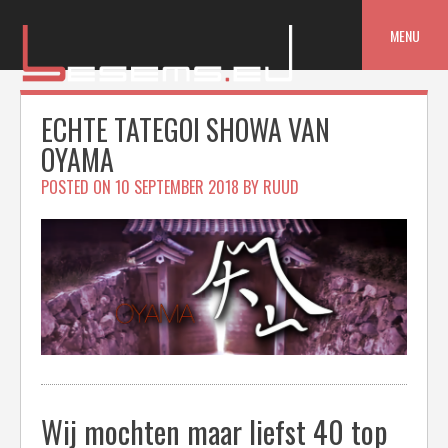
Skip
to
MENU
content
ECHTE TATEGOI SHOWA VAN
OYAMA
POSTED ON
10 SEPTEMBER 2018
BY
RUUD
Wij mochten maar liefst 40 top