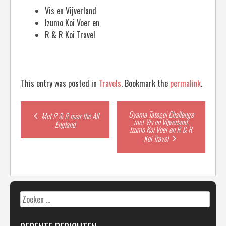
Vis en Vijverland
Izumo Koi Voer en
R & R Koi Travel
This entry was posted in
Travels
. Bookmark the
permalink
.
Post
Oyama Tategoi Challenge
Met R & R naar the All
met Vis en Vijverland,
England
Izumo Koi Voer en R & R
navigation
Koi Travel
Zoeken
naar: