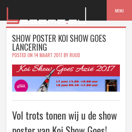
Skip
to
MENU
content
SHOW POSTER KOI SHOW GOES
LANCERING
POSTED ON
14 MAART 2017
BY
RUUD
Vol trots tonen wij u de show
poster van Koi Show Goes!