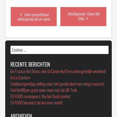
Post
Hoofdsponsor: Floors Koi
Over sympathisant
Shop
Adviesgroep koi en vijver
navigation
Zoeken
naar:
RECENTE BERICHTEN
De Franse Koi Show, vive la Carpe Koï! Een onvergetelijk weekend
in La Couture
Eenkleurigendag veiling voor het goede doel een mega succes!
Ook KoiWijzer gaat weer mee met de UK Trek
FD FOOD reconquers the koi food market
FD FOOD herovert de koi voer markt
ARCHIEVEN