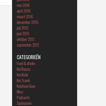
mei 2016
april 2016
maart 2016
december 2015
juli 2015
juni 2015
oktober 2011
september 2011
CATEGORIEËN
Food & drinks
Koi Basics
Koi Kichi
Koi Travel
Koishow Goes
Misc
Podcasts
Sponsoren