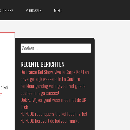
& DRINKS
PODCASTS
MISC
Zoeken
naar:
RECENTE BERICHTEN
De Franse Koi Show, vive la Carpe Koï! Een
onvergetelijk weekend in La Couture
Eenkleurigendag veiling voor het goede
e koi
doel een mega succes!
kai
Ook KoiWijzer gaat weer mee met de UK
Trek
FD FOOD reconquers the koi food market
FD FOOD herovert de koi voer markt