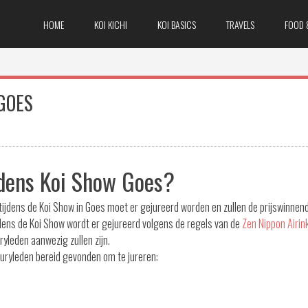
HOME
KOI KICHI
KOI BASICS
TRAVELS
FOOD 
GOES
jdens Koi Show Goes?
 tijdens de Koi Show in Goes moet er gejureerd worden en zullen de prijswinnend
jdens de Koi Show wordt er gejureerd volgens de regels van de
Zen Nippon Airin
uryleden aanwezig zullen zijn.
juryleden bereid gevonden om te jureren: