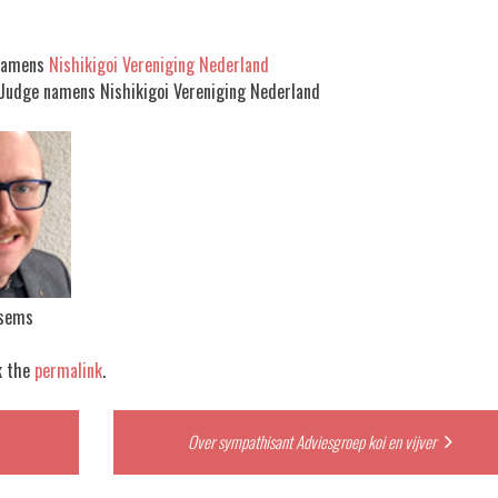
 namens
Nishikigoi Vereniging Nederland
 Judge namens Nishikigoi Vereniging Nederland
sems
k the
permalink
.
Over sympathisant Adviesgroep koi en vijver