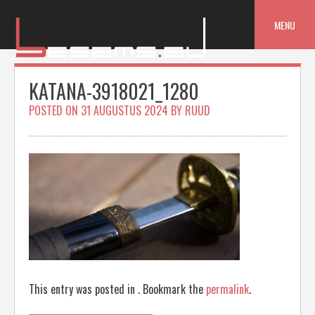
Skip
to
MENU
content
KATANA-3918021_1280
POSTED ON
31 AUGUSTUS 2024
BY
RUUD
This entry was posted in . Bookmark the
permalink
.