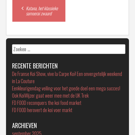
Post
Katana, het klassieke
samoerai zwaard
navigation
Zoeken
naar:
RECENTE BERICHTEN
De Franse Koi Show, vive la Carpe Koï! Een onvergetelijk weekend
in La Couture
Eenkleurigendag veiling voor het goede doel een mega succes!
Ook KoiWijzer gaat weer mee met de UK Trek
FD FOOD reconquers the koi food market
FD FOOD herovert de koi voer markt
ARCHIEVEN
september 2025