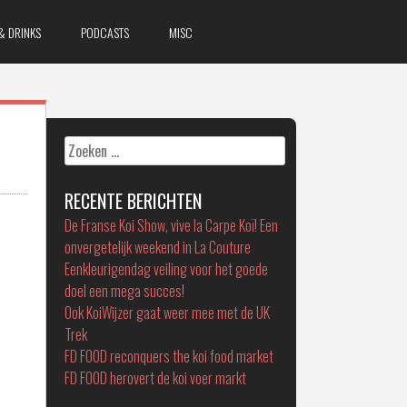
& DRINKS
PODCASTS
MISC
Zoeken
naar:
RECENTE BERICHTEN
De Franse Koi Show, vive la Carpe Koï! Een
onvergetelijk weekend in La Couture
Eenkleurigendag veiling voor het goede
doel een mega succes!
Ook KoiWijzer gaat weer mee met de UK
Trek
FD FOOD reconquers the koi food market
FD FOOD herovert de koi voer markt