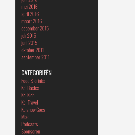
mei 2016
april 2016
maart 2016
december 2015
juli 2015
juni 2015
oktober 2011
september 2011
CATEGORIEËN
Food & drinks
Koi Basics
Koi Kichi
Koi Travel
Koishow Goes
Misc
Podcasts
Sponsoren