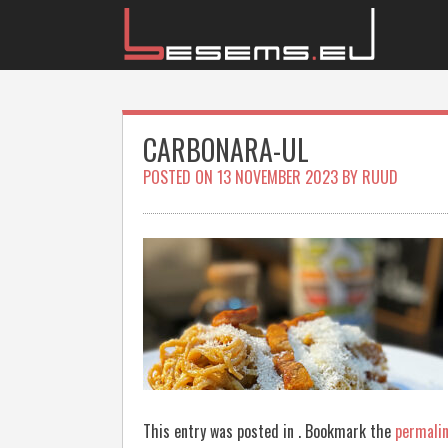
Skip
to
content
CARBONARA-UL
POSTED ON
13 NOVEMBER 2023
BY
RUUD
This entry was posted in . Bookmark the
permali