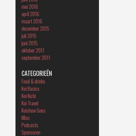
mei 2016
april 2016
maart 2016
december 2015
juli 2015
juni 2015
oktober 2011
september 2011
CATEGORIEËN
Food & drinks
Koi Basics
Koi Kichi
Koi Travel
Koishow Goes
Misc
Podcasts
Sponsoren