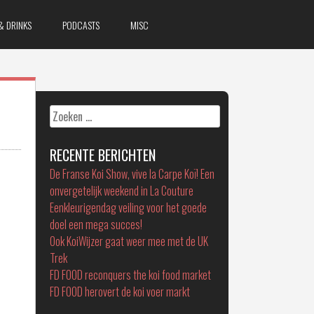
& DRINKS
PODCASTS
MISC
Zoeken
naar:
RECENTE BERICHTEN
De Franse Koi Show, vive la Carpe Koï! Een
onvergetelijk weekend in La Couture
Eenkleurigendag veiling voor het goede
doel een mega succes!
Ook KoiWijzer gaat weer mee met de UK
Trek
FD FOOD reconquers the koi food market
FD FOOD herovert de koi voer markt