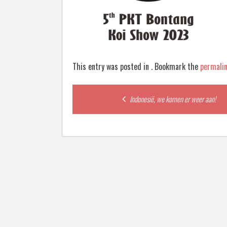
This entry was posted in . Bookmark the
permali
Post
Indonesië, we komen er weer aan!
navigation