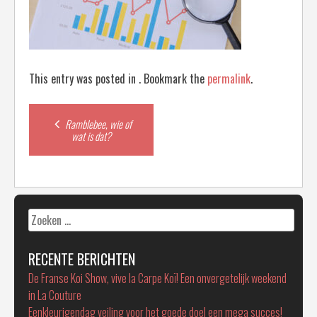
This entry was posted in . Bookmark the
permalink
.
Post
Ramblebee, wie of
wat is dat?
navigation
Zoeken
naar:
RECENTE BERICHTEN
De Franse Koi Show, vive la Carpe Koï! Een onvergetelijk weekend
in La Couture
Eenkleurigendag veiling voor het goede doel een mega succes!