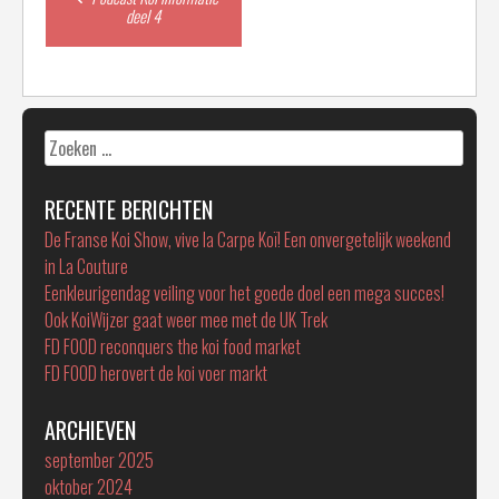
deel 4
navigation
Zoeken
naar:
RECENTE BERICHTEN
De Franse Koi Show, vive la Carpe Koï! Een onvergetelijk weekend
in La Couture
Eenkleurigendag veiling voor het goede doel een mega succes!
Ook KoiWijzer gaat weer mee met de UK Trek
FD FOOD reconquers the koi food market
FD FOOD herovert de koi voer markt
ARCHIEVEN
september 2025
oktober 2024