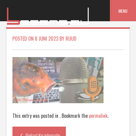
Skip
to
MENU
content
POSTED ON
8 JUNI 2023
BY
RUUD
This entry was posted in . Bookmark the
permalink
.
Post
Podcast Koi informatie