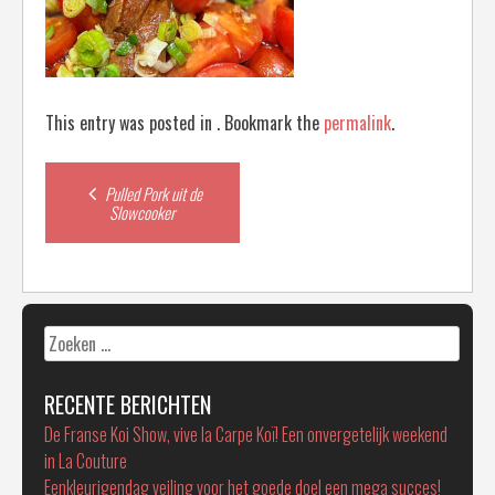
This entry was posted in . Bookmark the
permalink
.
Post
Pulled Pork uit de
Slowcooker
navigation
Zoeken
naar:
RECENTE BERICHTEN
De Franse Koi Show, vive la Carpe Koï! Een onvergetelijk weekend
in La Couture
Eenkleurigendag veiling voor het goede doel een mega succes!