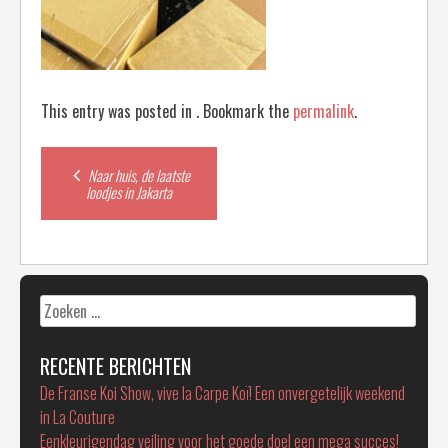
This entry was posted in . Bookmark the
permalink
.
Post
Naar huis, de laatste
loodjes in Jakarta
navigation
Zoeken
naar:
RECENTE BERICHTEN
De Franse Koi Show, vive la Carpe Koï! Een onvergetelijk weekend
in La Couture
Eenkleurigendag veiling voor het goede doel een mega succes!