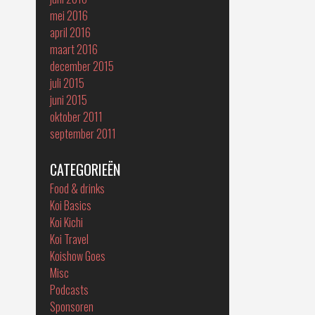
mei 2016
april 2016
maart 2016
december 2015
juli 2015
juni 2015
oktober 2011
september 2011
CATEGORIEËN
Food & drinks
Koi Basics
Koi Kichi
Koi Travel
Koishow Goes
Misc
Podcasts
Sponsoren