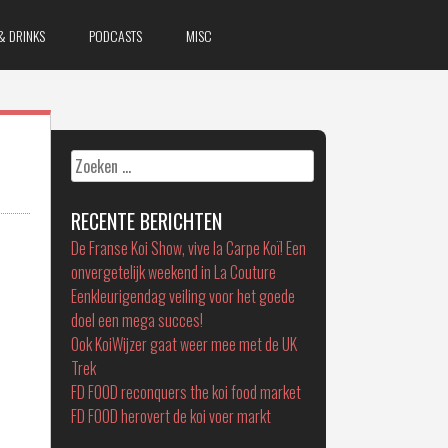
& DRINKS
PODCASTS
MISC
Zoeken
naar:
RECENTE BERICHTEN
De Franse Koi Show, vive la Carpe Koï! Een
onvergetelijk weekend in La Couture
Eenkleurigendag veiling voor het goede
doel een mega succes!
Ook KoiWijzer gaat weer mee met de UK
Trek
FD FOOD reconquers the koi food market
FD FOOD herovert de koi voer markt