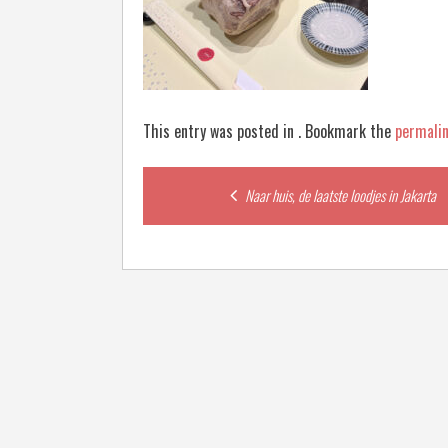
This entry was posted in . Bookmark the
permali
Post
Naar huis, de laatste loodjes in Jakarta
navigation