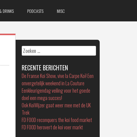
& DRINKS
PODCASTS
MISC
Zoeken
naar:
RECENTE BERICHTEN
De Franse Koi Show, vive la Carpe Koï! Een
onvergetelijk weekend in La Couture
Eenkleurigendag veiling voor het goede
doel een mega succes!
Ook KoiWijzer gaat weer mee met de UK
Trek
FD FOOD reconquers the koi food market
FD FOOD herovert de koi voer markt