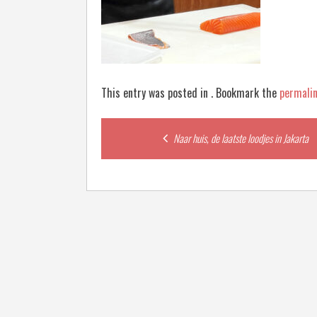
This entry was posted in . Bookmark the
permali
Post
Naar huis, de laatste loodjes in Jakarta
navigation