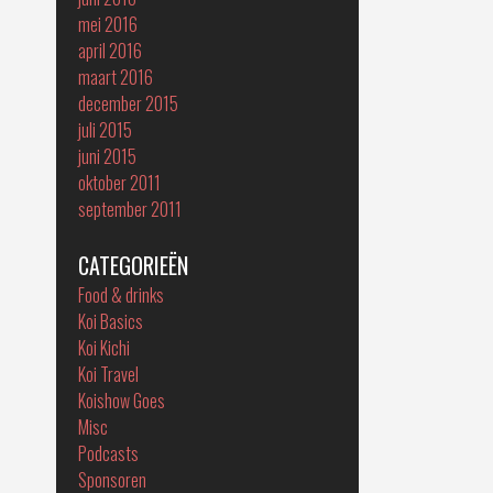
mei 2016
april 2016
maart 2016
december 2015
juli 2015
juni 2015
oktober 2011
september 2011
CATEGORIEËN
Food & drinks
Koi Basics
Koi Kichi
Koi Travel
Koishow Goes
Misc
Podcasts
Sponsoren