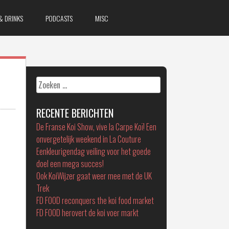
& DRINKS
PODCASTS
MISC
Zoeken
naar:
RECENTE BERICHTEN
De Franse Koi Show, vive la Carpe Koï! Een
onvergetelijk weekend in La Couture
Eenkleurigendag veiling voor het goede
doel een mega succes!
Ook KoiWijzer gaat weer mee met de UK
Trek
FD FOOD reconquers the koi food market
FD FOOD herovert de koi voer markt