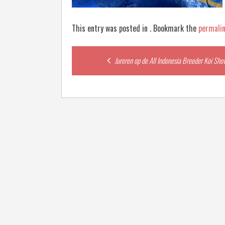
This entry was posted in . Bookmark the
permali
Post
Jureren op de All Indonesia Breeder Koi Sh
navigation