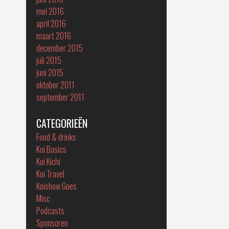
mei 2016
april 2016
maart 2016
december 2015
juli 2015
juni 2015
oktober 2011
september 2011
CATEGORIEËN
Food & drinks
Koi Basics
Koi Kichi
Koi Travel
Koishow Goes
Misc
Podcasts
Sponsoren