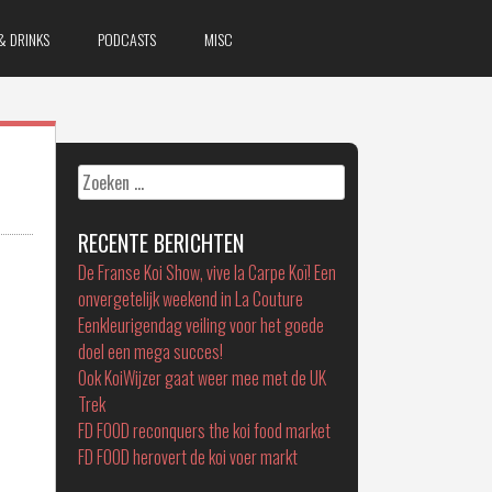
& DRINKS
PODCASTS
MISC
Zoeken
naar:
RECENTE BERICHTEN
De Franse Koi Show, vive la Carpe Koï! Een
onvergetelijk weekend in La Couture
Eenkleurigendag veiling voor het goede
doel een mega succes!
Ook KoiWijzer gaat weer mee met de UK
Trek
FD FOOD reconquers the koi food market
FD FOOD herovert de koi voer markt