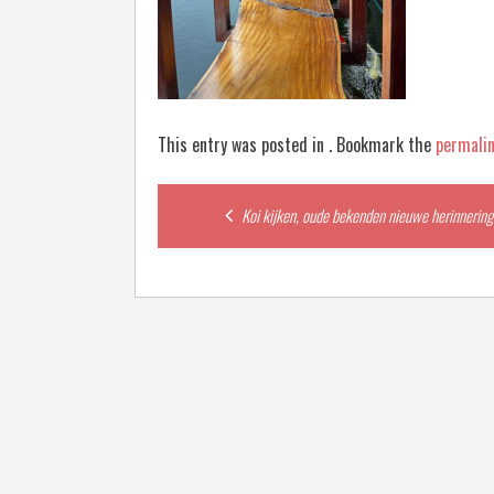
This entry was posted in . Bookmark the
permali
Post
Koi kijken, oude bekenden nieuwe herinnering
navigation