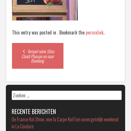
This entry was posted in . Bookmark the
permalink
.
Post
Tempel ruïne Situs
Candi Plaosan en naar
Bandung
navigation
Zoeken
naar:
RECENTE BERICHTEN
De Franse Koi Show, vive la Carpe Koï! Een onvergetelijk weekend
in La Couture