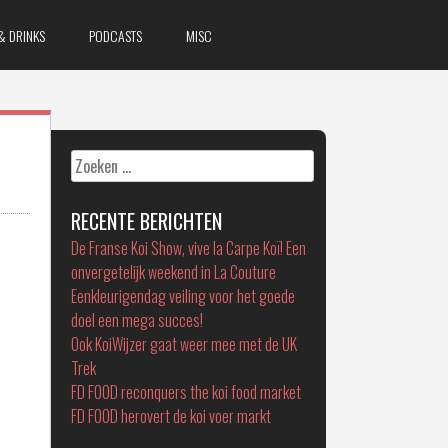
& DRINKS
PODCASTS
MISC
Zoeken
naar:
RECENTE BERICHTEN
De Franse Koi Show, vive la Carpe Koï! Een
onvergetelijk weekend in La Couture
Eenkleurigendag veiling voor het goede
doel een mega succes!
Ook KoiWijzer gaat weer mee met de UK
Trek
FD FOOD reconquers the koi food market
FD FOOD herovert de koi voer markt