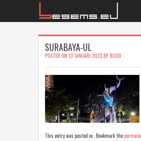
Skip
to
content
SURABAYA-UL
POSTED ON
13 JANUARI 2023
BY
RUUD
This entry was posted in . Bookmark the
permali