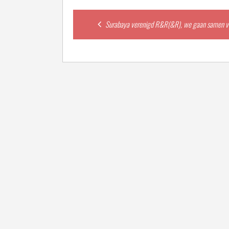
Post
Surabaya verenigd R&R(&R), we gaan samen ve
navigation