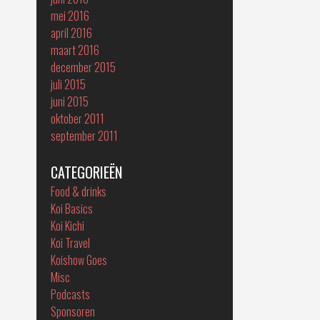
mei 2016
april 2016
maart 2016
december 2015
juli 2015
juni 2015
oktober 2011
september 2011
CATEGORIEËN
Food & drinks
Koi Basics
Koi Kichi
Koi Travel
Koishow Goes
Misc
Podcasts
Sponsoren