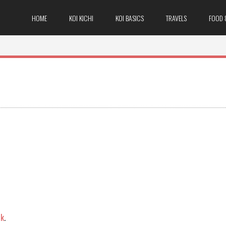
HOME
KOI KICHI
KOI BASICS
TRAVELS
FOOD 
nk
.