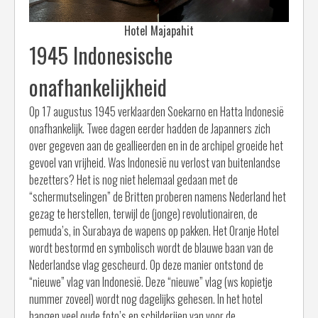
Hotel Majapahit
1945 Indonesische
onafhankelijkheid
Op 17 augustus 1945 verklaarden Soekarno en Hatta Indonesië
onafhankelijk. Twee dagen eerder hadden de Japanners zich
over gegeven aan de geallieerden en in de archipel groeide het
gevoel van vrijheid. Was Indonesië nu verlost van buitenlandse
bezetters? Het is nog niet helemaal gedaan met de
“schermutselingen” de Britten proberen namens Nederland het
gezag te herstellen, terwijl de (jonge) revolutionairen, de
pemuda’s, in Surabaya de wapens op pakken. Het Oranje Hotel
wordt bestormd en symbolisch wordt de blauwe baan van de
Nederlandse vlag gescheurd. Op deze manier ontstond de
“nieuwe” vlag van Indonesië. Deze “nieuwe” vlag (ws kopietje
nummer zoveel) wordt nog dagelijks gehesen. In het hotel
hangen veel oude foto’s en schilderijen van voor de