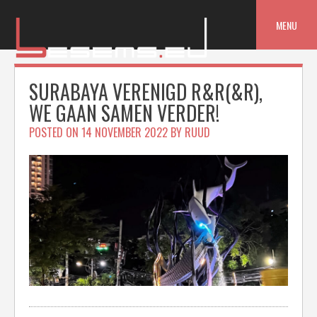
Skip
to
MENU
content
SURABAYA VERENIGD R&R(&R),
WE GAAN SAMEN VERDER!
POSTED ON
14 NOVEMBER 2022
BY
RUUD