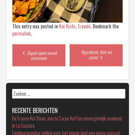
This entry was posted in
Koi Kichi
,
Travels
. Bookmark the
permalink
.
Post
Yogyakarta, here we
Bupati opent award
come!
ceremonie
navigation
Zoeken
naar:
RECENTE BERICHTEN
De Franse Koi Show, vive la Carpe Koï! Een onvergetelijk weekend
in La Couture
Eenkleurigendag veiling voor het goede doel een mega succes!