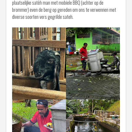
plaatselijke satèh man met mobiele BBQ (achter op de
brommer) even de berg op gereden om ons te verwennen met
diverse soorten vers gegrilde sateh.