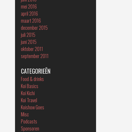
mei 2016
april 2016
maart 2016
december 2015
juli 2015
juni 2015
oktober 2011
september 2011
CATEGORIEËN
Food & drinks
Koi Basics
Koi Kichi
Koi Travel
Koishow Goes
Misc
Podcasts
Sponsoren