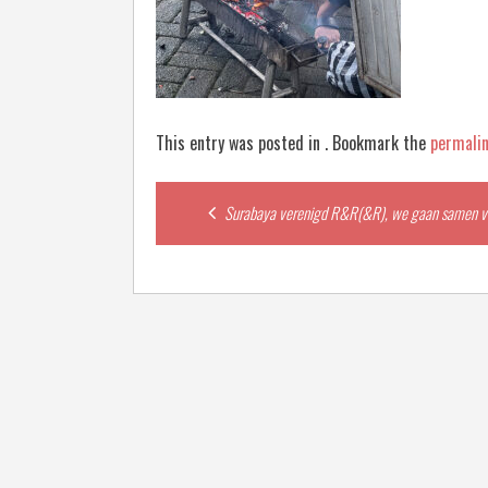
This entry was posted in . Bookmark the
permali
Post
Surabaya verenigd R&R(&R), we gaan samen ve
navigation