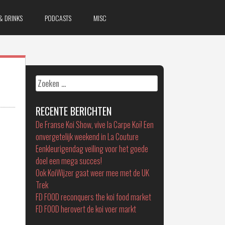
& DRINKS
PODCASTS
MISC
Zoeken
naar:
RECENTE BERICHTEN
De Franse Koi Show, vive la Carpe Koï! Een
onvergetelijk weekend in La Couture
Eenkleurigendag veiling voor het goede
doel een mega succes!
Ook KoiWijzer gaat weer mee met de UK
Trek
FD FOOD reconquers the koi food market
FD FOOD herovert de koi voer markt