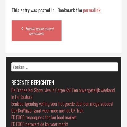
This entry was posted in . Bookmark the
permalink
.
Post
Bupati opent award
ceremonie
navigation
Zoeken
naar:
RECENTE BERICHTEN
De Franse Koi Show, vive la Carpe Koï! Een onvergetelijk weekend
in La Couture
Eenkleurigendag veiling voor het goede doel een mega succes!
Ook KoiWijzer gaat weer mee met de UK Trek
FD FOOD reconquers the koi food market
FD FOOD herovert de koi voer markt