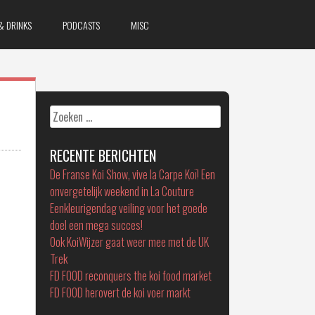
& DRINKS
PODCASTS
MISC
Zoeken
naar:
RECENTE BERICHTEN
De Franse Koi Show, vive la Carpe Koï! Een
onvergetelijk weekend in La Couture
Eenkleurigendag veiling voor het goede
doel een mega succes!
Ook KoiWijzer gaat weer mee met de UK
Trek
FD FOOD reconquers the koi food market
FD FOOD herovert de koi voer markt