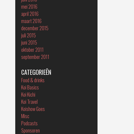
mei 2016
april 2016
maart 2016
december 2015
juli 2015
juni 2015
oktober 2011
september 2011
CATEGORIEËN
Food & drinks
Koi Basics
Koi Kichi
Koi Travel
Koishow Goes
Misc
Podcasts
Sponsoren