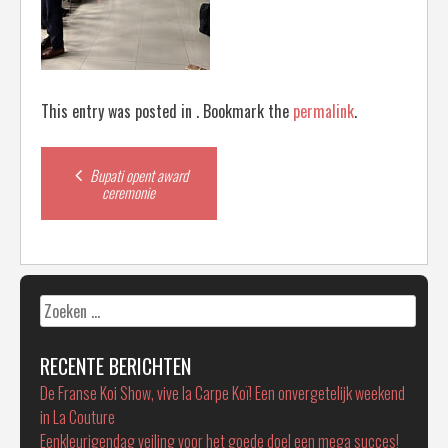
This entry was posted in . Bookmark the
permalink
.
Post
Bupati opent award
ceremonie
navigation
Zoeken
naar:
RECENTE BERICHTEN
De Franse Koi Show, vive la Carpe Koï! Een onvergetelijk weekend
in La Couture
Eenkleurigendag veiling voor het goede doel een mega succes!