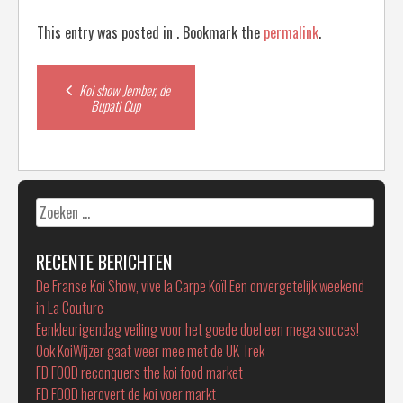
This entry was posted in . Bookmark the
permalink
.
Post
Koi show Jember, de
Bupati Cup
navigation
Zoeken
naar:
RECENTE BERICHTEN
De Franse Koi Show, vive la Carpe Koï! Een onvergetelijk weekend
in La Couture
Eenkleurigendag veiling voor het goede doel een mega succes!
Ook KoiWijzer gaat weer mee met de UK Trek
FD FOOD reconquers the koi food market
FD FOOD herovert de koi voer markt