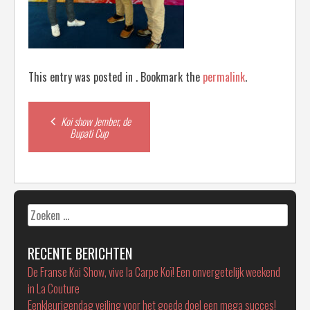
This entry was posted in . Bookmark the
permalink
.
Post
Koi show Jember, de
Bupati Cup
navigation
Zoeken
naar:
RECENTE BERICHTEN
De Franse Koi Show, vive la Carpe Koï! Een onvergetelijk weekend
in La Couture
Eenkleurigendag veiling voor het goede doel een mega succes!