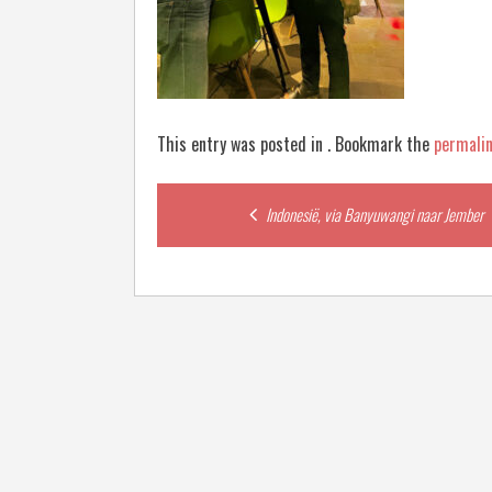
This entry was posted in . Bookmark the
permali
Post
Indonesië, via Banyuwangi naar Jember
navigation