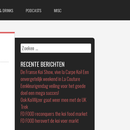
& DRINKS
PODCASTS
MISC
Zoeken
naar:
RECENTE BERICHTEN
De Franse Koi Show, vive la Carpe Koï! Een
onvergetelijk weekend in La Couture
Eenkleurigendag veiling voor het goede
doel een mega succes!
Ook KoiWijzer gaat weer mee met de UK
Trek
FD FOOD reconquers the koi food market
FD FOOD herovert de koi voer markt