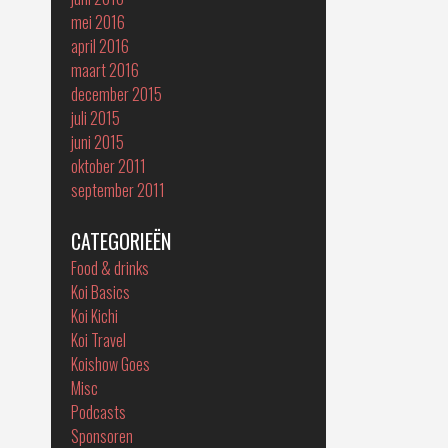
mei 2016
april 2016
maart 2016
december 2015
juli 2015
juni 2015
oktober 2011
september 2011
CATEGORIEËN
Food & drinks
Koi Basics
Koi Kichi
Koi Travel
Koishow Goes
Misc
Podcasts
Sponsoren