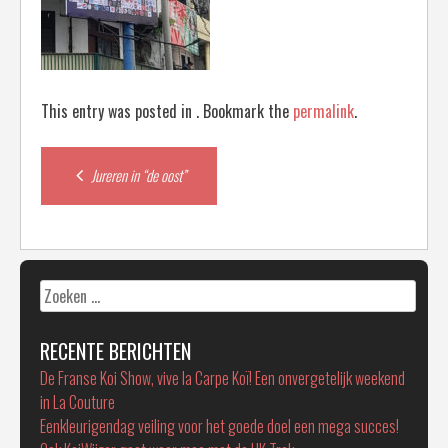
This entry was posted in . Bookmark the
permalink
.
Post
Jureren in “de oost”
navigation
Zoeken
naar:
RECENTE BERICHTEN
De Franse Koi Show, vive la Carpe Koï! Een onvergetelijk weekend
in La Couture
Eenkleurigendag veiling voor het goede doel een mega succes!