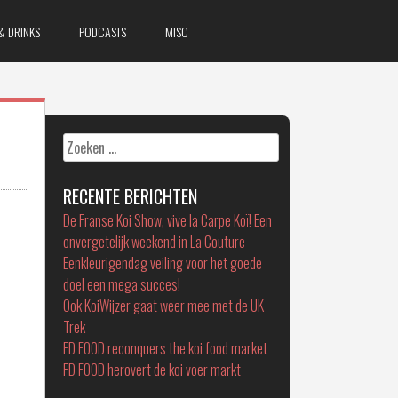
& DRINKS
PODCASTS
MISC
Zoeken
naar:
RECENTE BERICHTEN
De Franse Koi Show, vive la Carpe Koï! Een
onvergetelijk weekend in La Couture
Eenkleurigendag veiling voor het goede
doel een mega succes!
Ook KoiWijzer gaat weer mee met de UK
Trek
FD FOOD reconquers the koi food market
FD FOOD herovert de koi voer markt