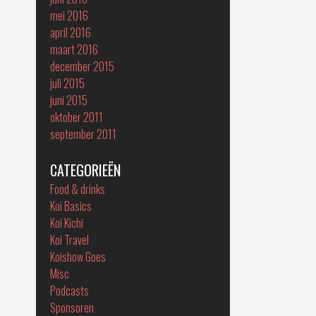
mei 2016
april 2016
maart 2016
december 2015
juli 2015
juni 2015
oktober 2011
september 2011
CATEGORIEËN
Food & drinks
Koi Basics
Koi Kichi
Koi Travel
Koishow Goes
Misc
Podcasts
Sponsoren