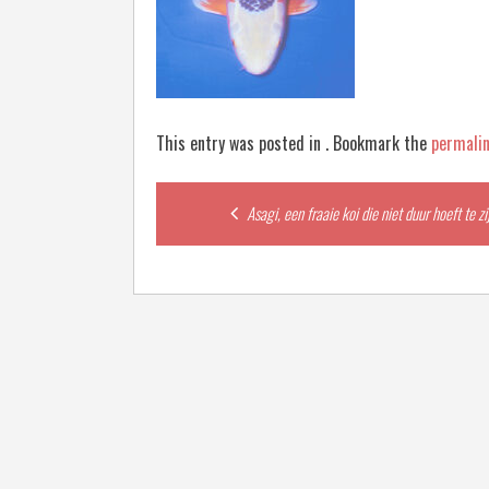
This entry was posted in . Bookmark the
permali
Post
Asagi, een fraaie koi die niet duur hoeft te zi
navigation