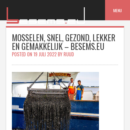
Skip
to
MENU
content
MOSSELEN, SNEL, GEZOND, LEKKER
EN GEMAKKELIJK – BESEMS.EU
POSTED ON
19 JULI 2022
BY
RUUD