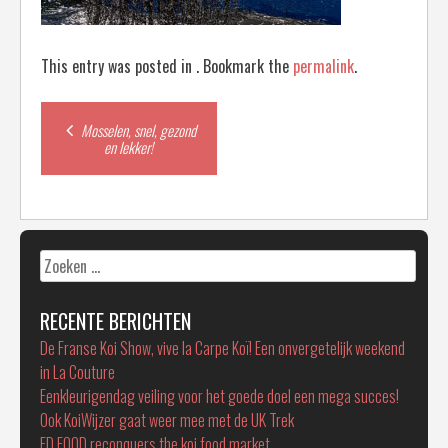
This entry was posted in . Bookmark the
permalink
.
Post
Mosselen, snel, gezond
en lekker!
navigation
Zoeken
naar:
RECENTE BERICHTEN
De Franse Koi Show, vive la Carpe Koï! Een onvergetelijk weekend
in La Couture
Eenkleurigendag veiling voor het goede doel een mega succes!
Ook KoiWijzer gaat weer mee met de UK Trek
FD FOOD reconquers the koi food market