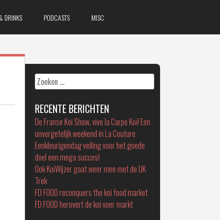
& DRINKS
PODCASTS
MISC
Zoeken
naar:
RECENTE BERICHTEN
De Franse Koi Show, vive la Carpe Koï! Een
onvergetelijk weekend in La Couture
Eenkleurigendag veiling voor het goede
doel een mega succes!
Ook KoiWijzer gaat weer mee met de UK
Trek
FD FOOD reconquers the koi food market
FD FOOD herovert de koi voer markt