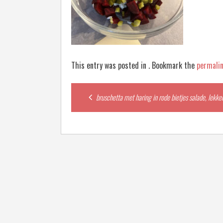
This entry was posted in . Bookmark the
permali
Post
bruschetta met haring in rode bietjes salade, lekke
navigation