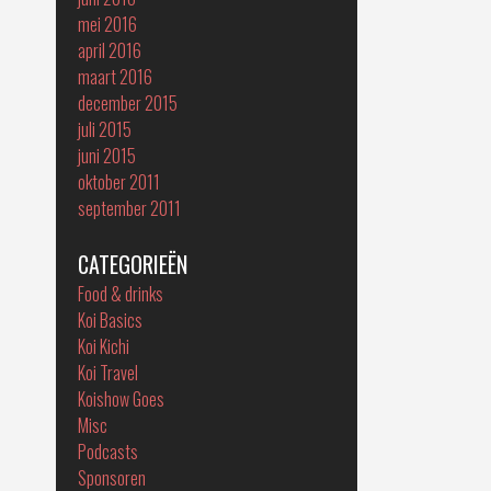
mei 2016
april 2016
maart 2016
december 2015
juli 2015
juni 2015
oktober 2011
september 2011
CATEGORIEËN
Food & drinks
Koi Basics
Koi Kichi
Koi Travel
Koishow Goes
Misc
Podcasts
Sponsoren