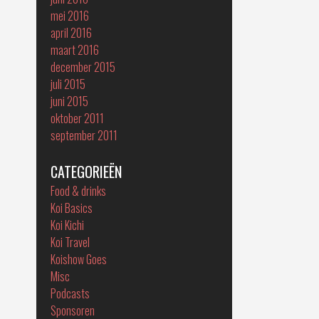
mei 2016
april 2016
maart 2016
december 2015
juli 2015
juni 2015
oktober 2011
september 2011
CATEGORIEËN
Food & drinks
Koi Basics
Koi Kichi
Koi Travel
Koishow Goes
Misc
Podcasts
Sponsoren