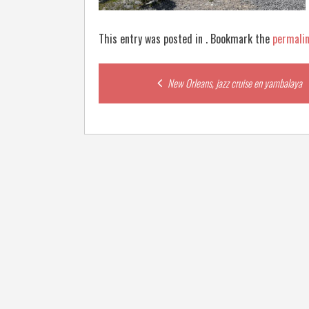
This entry was posted in . Bookmark the
permali
Post
New Orleans, jazz cruise en yambalaya
navigation