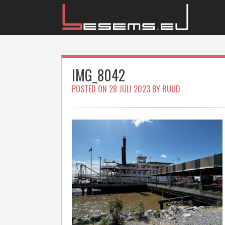
Skip
to
content
IMG_8042
POSTED ON
28 JULI 2023
BY
RUUD