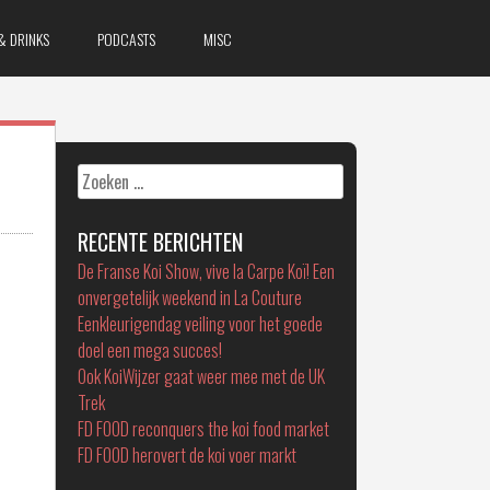
& DRINKS
PODCASTS
MISC
Zoeken
naar:
RECENTE BERICHTEN
De Franse Koi Show, vive la Carpe Koï! Een
onvergetelijk weekend in La Couture
Eenkleurigendag veiling voor het goede
doel een mega succes!
Ook KoiWijzer gaat weer mee met de UK
Trek
FD FOOD reconquers the koi food market
FD FOOD herovert de koi voer markt