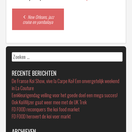
Post
New Orleans, jazz
cruise en yambalaya
navigation
Zoeken
naar:
RECENTE BERICHTEN
De Franse Koi Show, vive la Carpe Koï! Een onvergetelijk weekend
in La Couture
Eenkleurigendag veiling voor het goede doel een mega succes!
Ook KoiWijzer gaat weer mee met de UK Trek
FD FOOD reconquers the koi food market
FD FOOD herovert de koi voer markt
ARCHIEVEN