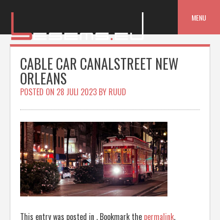
Skip
to
MENU
content
CABLE CAR CANALSTREET NEW
ORLEANS
POSTED ON
28 JULI 2023
BY
RUUD
This entry was posted in . Bookmark the
permalink
.