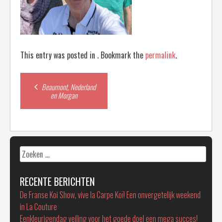
This entry was posted in . Bookmark the
permalink
.
Post
Beaumont, Nederland
en Morgan
navigation
Zoeken
naar:
RECENTE BERICHTEN
De Franse Koi Show, vive la Carpe Koï! Een onvergetelijk weekend
in La Couture
Eenkleurigendag veiling voor het goede doel een mega succes!