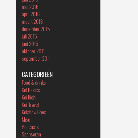
mei 2016
april 2016
maart 2016
december 2015
juli 2015
juni 2015
oktober 2011
september 2011
CATEGORIEËN
Food & drinks
Koi Basics
Koi Kichi
Koi Travel
Koishow Goes
Misc
Podcasts
Sponsoren