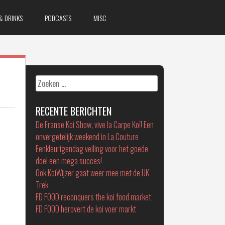
& DRINKS
PODCASTS
MISC
Zoeken
naar:
RECENTE BERICHTEN
De Franse Koi Show, vive la Carpe Koï! Een
onvergetelijk weekend in La Couture
Eenkleurigendag veiling voor het goede
doel een mega succes!
Ook KoiWijzer gaat weer mee met de UK
Trek
FD FOOD reconquers the koi food market
FD FOOD herovert de koi voer markt