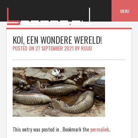
Skip
to
MENU
content
KOI, EEN WONDERE WERELD!
POSTED ON
27 SEPTEMBER 2021
BY
RUUD
This entry was posted in . Bookmark the
permalink
.