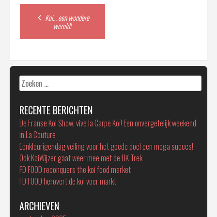
Post
Koi… een wondere
wereld!
navigation
Zoeken
naar:
RECENTE BERICHTEN
De Franse Koi Show, vive la Carpe Koï! Een onvergetelijk weekend
in La Couture
Eenkleurigendag veiling voor het goede doel een mega succes!
Ook KoiWijzer gaat weer mee met de UK Trek
FD FOOD reconquers the koi food market
FD FOOD herovert de koi voer markt
ARCHIEVEN